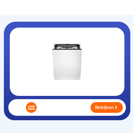
Vaatwasser-info
.nl
Bekijken