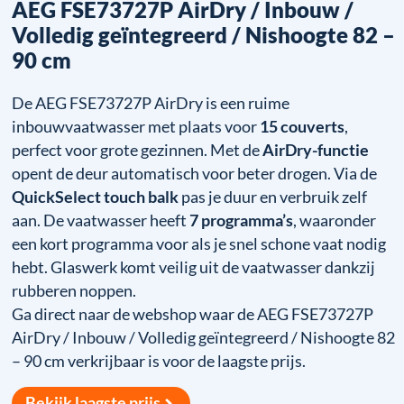
AEG FSE73727P AirDry / Inbouw /
Volledig geïntegreerd / Nishoogte 82 –
90 cm
De AEG FSE73727P AirDry is een ruime
inbouwvaatwasser met plaats voor
15 couverts
,
perfect voor grote gezinnen. Met de
AirDry-functie
opent de deur automatisch voor beter drogen. Via de
QuickSelect touch balk
pas je duur en verbruik zelf
aan. De vaatwasser heeft
7 programma’s
, waaronder
een kort programma voor als je snel schone vaat nodig
hebt. Glaswerk komt veilig uit de vaatwasser dankzij
rubberen noppen.
Ga direct naar de webshop waar de AEG FSE73727P
AirDry / Inbouw / Volledig geïntegreerd / Nishoogte 82
– 90 cm verkrijbaar is voor de laagste prijs.
Bekijk laagste prijs