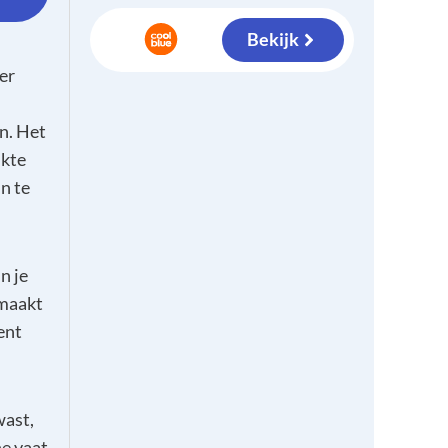
Bekijk
er
n. Het
ikte
n te
n je
 maakt
ent
wast,
e vaat