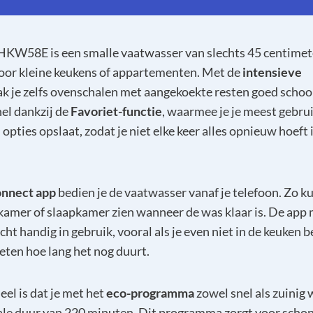
KW58E is een smalle vaatwasser van slechts 45 centimet
voor kleine keukens of appartementen. Met de
intensieve
 je zelfs ovenschalen met aangekoekte resten goed schoo
nel dankzij de
Favoriet-functie
, waarmee je je meest gebru
pties opslaat, zodat je niet elke keer alles opnieuw hoeft i
nnect app
bedien je de vaatwasser vanaf je telefoon. Zo ku
amer of slaapkamer zien wanneer de was klaar is. De app
ht handig in gebruik, vooral als je even niet in de keuken b
eten hoe lang het nog duurt.
el is dat je met het
eco-programma
zowel snel als zuinig 
le duur van 220 minuten. Dit programma zorgt voor schon