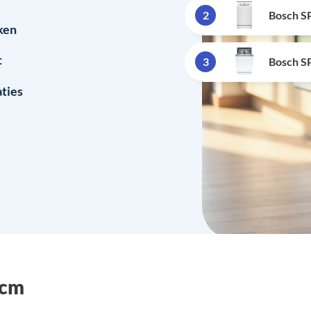
2
Bosch 
ken
t
3
Bosch 
aties
5cm