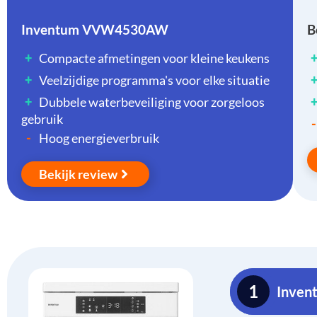
Inventum VVW4530AW
B
+
Compacte afmetingen voor kleine keukens
+
Veelzijdige programma's voor elke situatie
+
Dubbele waterbeveiliging voor zorgeloos
gebruik
-
-
Hoog energieverbruik
Bekijk review
1
Inve