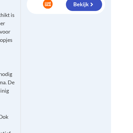
Bekijk
hikt is
er
 voor
kopjes
 nodig
mma. De
inig
 Ook