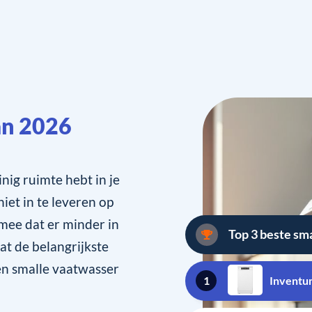
an 2026
nig ruimte hebt in je
iet in te leveren op
mee dat er minder in
Top 3 beste sm
wat de belangrijkste
een smalle vaatwasser
1
Invent