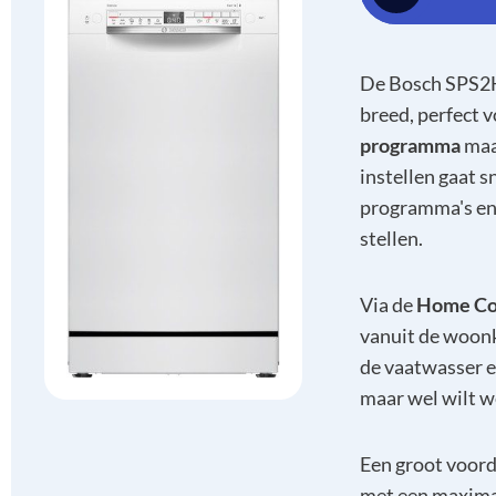
De Bosch SPS2H
breed, perfect 
programma
maak
instellen gaat s
programma's en o
stellen.
Via de
Home Co
vanuit de woonk
de vaatwasser ec
maar wel wilt w
Een groot voorde
met een maxima