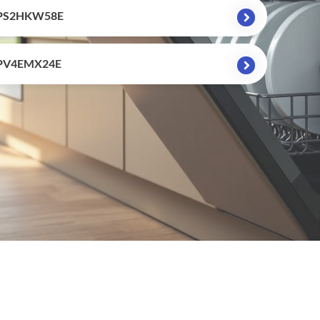
SPS2HKW58E
SPV4EMX24E