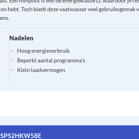
st. Een minpunt is wel de energieklasse D, waardoor je rel
ten hebt. Toch biedt deze vaatwasser veel gebruiksgemak 
ens.
Nadelen
-
Hoog energieverbruik
-
Beperkt aantal programma's
-
Klein laadvermogen
h SPS2HKW58E