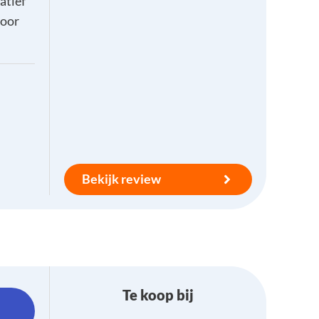
atief
voor
Bekijk review
Te koop bij