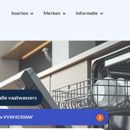
Soorten
Merken
Informatie
alle vaatwassers
um VVW4530AW