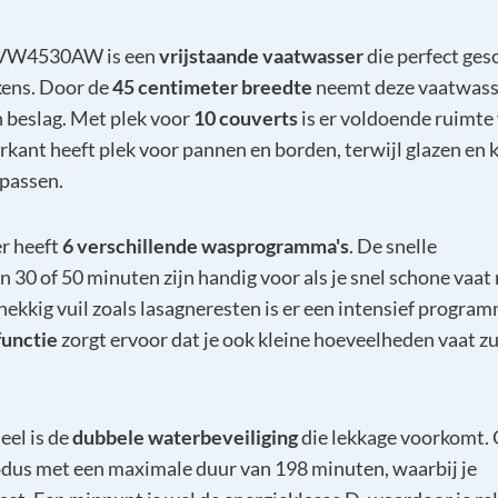
VW4530AW is een
vrijstaande vaatwasser
die perfect gesc
kens. Door de
45 centimeter breedte
neemt deze vaatwass
n beslag. Met plek voor
10 couverts
is er voldoende ruimte
rkant heeft plek voor pannen en borden, terwijl glazen en 
 passen.
r heeft
6 verschillende wasprogramma's
. De snelle
 30 of 50 minuten zijn handig voor als je snel schone vaat
nekkig vuil zoals lasagneresten is er een intensief progra
functie
zorgt ervoor dat je ook kleine hoeveelheden vaat zu
eel is de
dubbele waterbeveiliging
die lekkage voorkomt.
modus met een maximale duur van 198 minuten, waarbij je