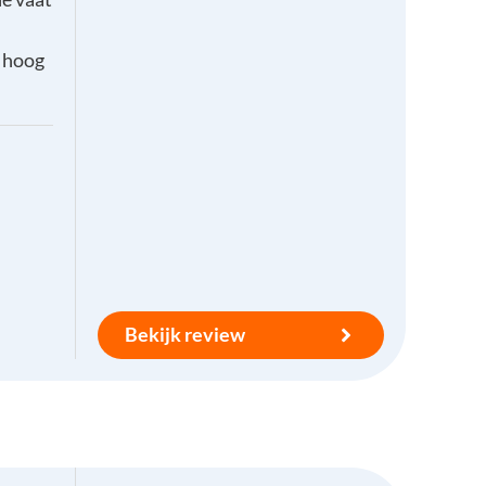
f hoog
Bekijk review