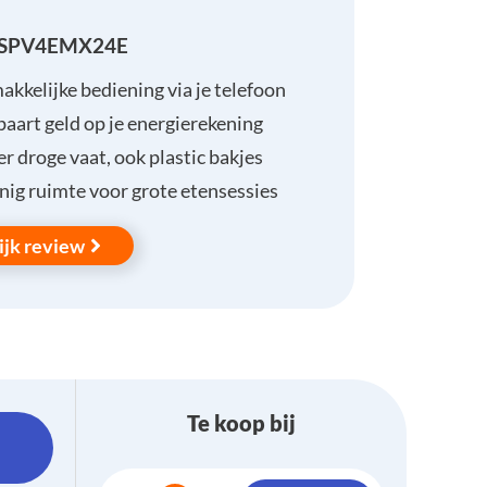
 SPV4EMX24E
kkelijke bediening via je telefoon
aart geld op je energierekening
r droge vaat, ook plastic bakjes
ig ruimte voor grote etensessies
ijk review
Te koop bij