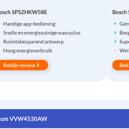
osch SPS2HKW58E
Bosch
+
+
Handige app-bediening
Gema
+
+
Snelle en energiezuinige wascyclus
Besp
+
+
Ruimtebesparend ontwerp
Supe
-
Hoog energieverbruik
Wein
Bekijk review
Bek
ntum VVW4530AW