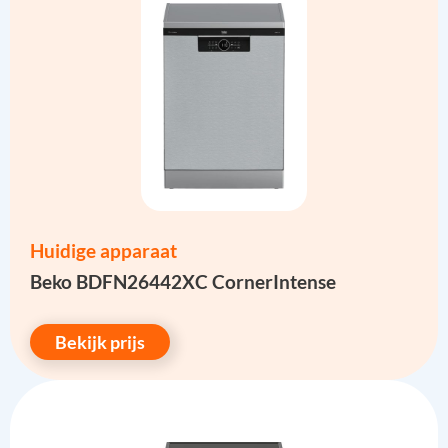
Huidige apparaat
Beko BDFN26442XC CornerIntense
Bekijk prijs