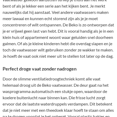
bent of als je lekker een serie aan het kijken bent. Je merkt
nauwelijks dat hij aanstaat. Veel andere vaatwassers maken
meer lawaai en kunnen echt storend zijn als je je moet
concentreren of wilt ontspannen. De Beko is zo ontworpen dat
je er vrijwel geen last van hebt. Dit is vooral handig als je in een
klein huis of appartement woont waar geluiden snel doorheen
galmen. Of als je kleine kinderen hebt die overdag slapen en je
toch de vaatwasser wilt gebruiken zonder ze wakker te maken.
Je hoeft de vaat ook niet meer uit te stellen tot later op de dag.
Perfect droge vaat zonder nadrogen
Door de slimme ventilatiedroogtechniek komt alle vaat
helemaal droog uit de Beko vaatwasser. De deur gaat na het
wasprogramma automatisch een stukje open, waardoor de
koelere buitenlucht naar binnen kan. Die frisse lucht zorgt
ervoor dat de laatste waterdruppels verdampen. Dit betekent
dat je niet meer met een theedoek klaar hoeft te staan om alles
na te drogen voordat je het opbergt. Vooral plastic bakjes en