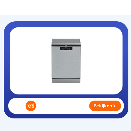
Vaatwasser-info
.nl
Bekijken