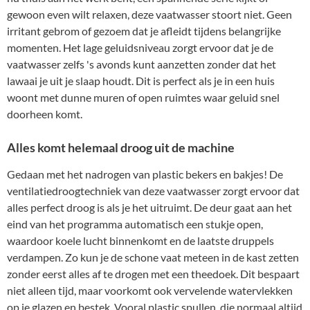
gewoon even wilt relaxen, deze vaatwasser stoort niet. Geen
irritant gebrom of gezoem dat je afleidt tijdens belangrijke
momenten. Het lage geluidsniveau zorgt ervoor dat je de
vaatwasser zelfs 's avonds kunt aanzetten zonder dat het
lawaai je uit je slaap houdt. Dit is perfect als je in een huis
woont met dunne muren of open ruimtes waar geluid snel
doorheen komt.
Alles komt helemaal droog uit de machine
Gedaan met het nadrogen van plastic bekers en bakjes! De
ventilatiedroogtechniek van deze vaatwasser zorgt ervoor dat
alles perfect droog is als je het uitruimt. De deur gaat aan het
eind van het programma automatisch een stukje open,
waardoor koele lucht binnenkomt en de laatste druppels
verdampen. Zo kun je de schone vaat meteen in de kast zetten
zonder eerst alles af te drogen met een theedoek. Dit bespaart
niet alleen tijd, maar voorkomt ook vervelende watervlekken
op je glazen en bestek. Vooral plastic spullen, die normaal altijd