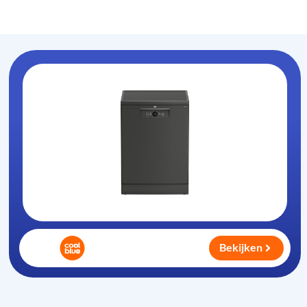
Vaatwasser-info
.nl
Bekijken