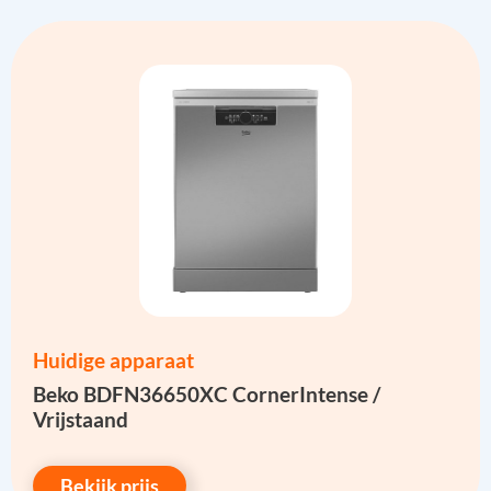
Huidige apparaat
Beko BDFN36650XC CornerIntense /
Vrijstaand
Bekijk prijs