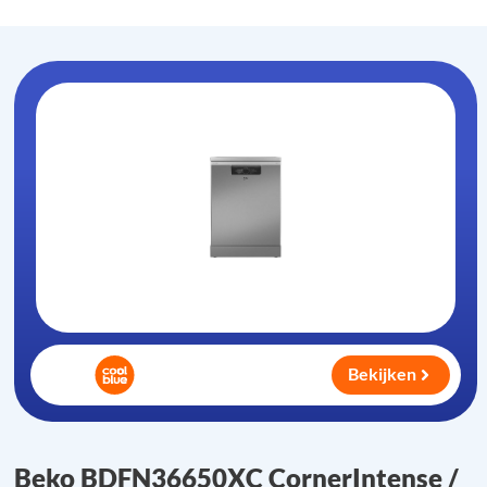
Bekijken
Beko BDFN36650XC CornerIntense /