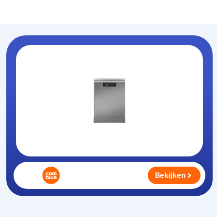
Vaatwasser-info
.nl
Bekijken