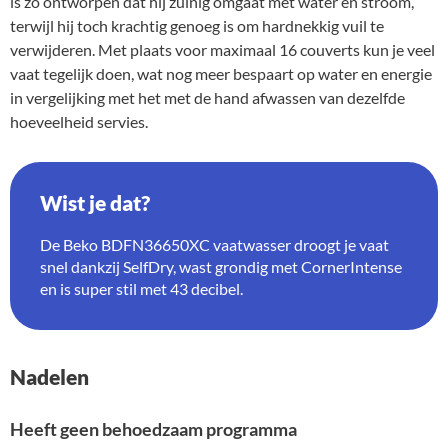
is zo ontworpen dat hij zuinig omgaat met water en stroom,
terwijl hij toch krachtig genoeg is om hardnekkig vuil te
verwijderen. Met plaats voor maximaal 16 couverts kun je veel
vaat tegelijk doen, wat nog meer bespaart op water en energie
in vergelijking met het met de hand afwassen van dezelfde
hoeveelheid servies.
Wist je dat?
De Beko BDFN36650XC vaatwasser droogt je vaat
snel dankzij SelfDry, wast grondig met CornerIntense
en is super stil met 43 decibel.
Nadelen
Heeft geen behoedzaam programma