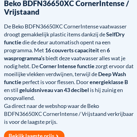
Beko BDFN36650XC CornerIntense /
Vrijstaand
De Beko BDFN36650XC CornerIntense vaatwasser
droogt gemakkelijk plastic items dankzij de
SelfDry
functie
die de deur automatisch opent na een
programma. Met
16 couverts capaciteit
en
6
wasprogramma’s
biedt deze vaatwasser alles wat je
nodig hebt. De
Corner Intense functie
zorgt ervoor dat
moeilijke vlekken verdwijnen, terwijl de
Deep Wash
functie
perfect is voor flessen. Door
energieklasse B
en stil
geluidsniveau van 43 decibel
is hij zuinig en
onopvallend.
Ga direct naar de webshop waar de Beko
BDFN36650XC CornerIntense / Vrijstaand verkrijbaar
is voor de laagste prijs.
Bekijk laagste prijs