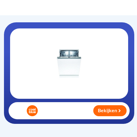
Vaatwasser-info
.nl
Bekijken