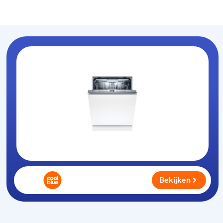
Vaatwasser-info
.nl
Bekijken