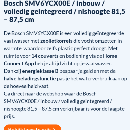
Bosch SMV6YCX00E / inbouw /
volledig geintegreerd / nishoogte 81,5
– 87,5 cm
De Bosch SMV6YCX00E is een volledig geïntegreerde
vaatwasser met
zeolietkorrels
die vocht omzetten in
warmte, waardoor zelfs plastic perfect droogt. Met
ruimte voor
14 couverts
en bediening via de
Home
Connect App
heb je altijd zicht op je vaatwasser.
Dankzij
energieklasse B
bespaar je geld en met de
halve beladingsfunctie
pas je het waterverbruik aan op
de hoeveelheid vaat.
Ga direct naar de webshop waar de Bosch
SMV6YCX00E / inbouw / volledig geintegreerd /
nishoogte 81,5 – 87,5 cm verkrijbaar is voor de laagste
prijs.
Bekijk laagste prijs