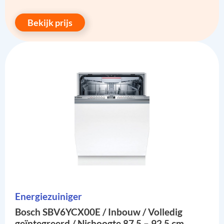
Bekijk prijs
Energiezuiniger
Bosch SBV6YCX00E / Inbouw / Volledig
geïntegreerd / Nishoogte 87,5 – 92,5 cm