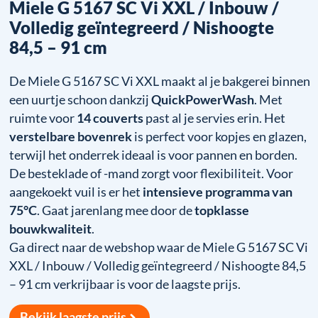
Miele G 5167 SC Vi XXL / Inbouw /
Volledig geïntegreerd / Nishoogte
84,5 – 91 cm
De Miele G 5167 SC Vi XXL maakt al je bakgerei binnen
een uurtje schoon dankzij
QuickPowerWash
. Met
ruimte voor
14 couverts
past al je servies erin. Het
verstelbare bovenrek
is perfect voor kopjes en glazen,
terwijl het onderrek ideaal is voor pannen en borden.
De besteklade of -mand zorgt voor flexibiliteit. Voor
aangekoekt vuil is er het
intensieve programma van
75°C
. Gaat jarenlang mee door de
topklasse
bouwkwaliteit
.
Ga direct naar de webshop waar de Miele G 5167 SC Vi
XXL / Inbouw / Volledig geïntegreerd / Nishoogte 84,5
– 91 cm verkrijbaar is voor de laagste prijs.
Bekijk laagste prijs