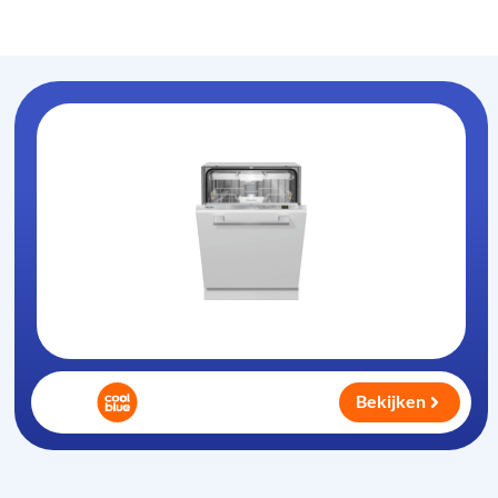
Vaatwasser-info
.nl
Bekijken