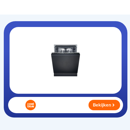
Vaatwasser-info
.nl
Bekijken