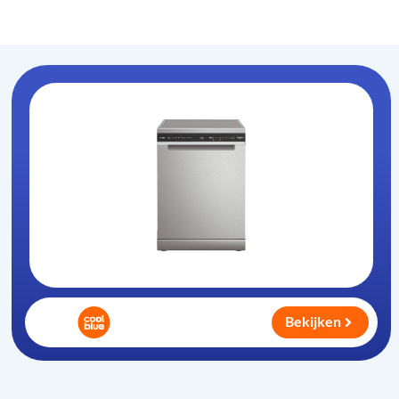
Vaatwasser-info
.nl
Bekijken