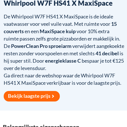
Whirlpool W7F HS41 X MaxiSpace
De Whirlpool W7F HS41 X MaxiSpace is de ideale
vaatwasser voor veel vuile vaat. Met ruimte voor
15
couverts
en een
MaxiSpace kuip
voor 10% extra
ruimte passen zelfs grote pizzaborden er makkelijk in.
De
PowerClean Pro sproeiarm
verwijdert aangekoekte
resten zonder voorspoelen en met slechts
41 decibel
is
hij super stil. Door
energieklasse C
bespaar je tot €125
over de levensduur.
Ga direct naar de webshop waar de Whirlpool W7F
HS41 X MaxiSpace verkrijbaar is voor de laagste prijs.
Bekijk laagste prijs
Belangrijkste eigenschappen