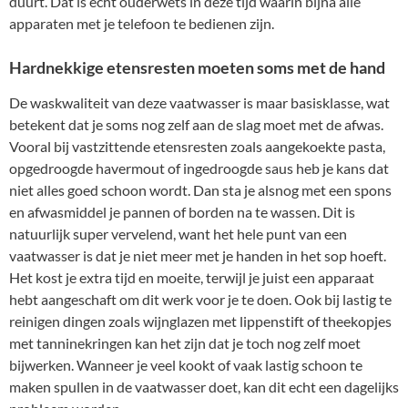
duurt. Dat is echt ouderwets in deze tijd waarin bijna alle
apparaten met je telefoon te bedienen zijn.
Hardnekkige etensresten moeten soms met de hand
De waskwaliteit van deze vaatwasser is maar basisklasse, wat
betekent dat je soms nog zelf aan de slag moet met de afwas.
Vooral bij vastzittende etensresten zoals aangekoekte pasta,
opgedroogde havermout of ingedroogde saus heb je kans dat
niet alles goed schoon wordt. Dan sta je alsnog met een spons
en afwasmiddel je pannen of borden na te wassen. Dit is
natuurlijk super vervelend, want het hele punt van een
vaatwasser is dat je niet meer met je handen in het sop hoeft.
Het kost je extra tijd en moeite, terwijl je juist een apparaat
hebt aangeschaft om dit werk voor je te doen. Ook bij lastig te
reinigen dingen zoals wijnglazen met lippenstift of theekopjes
met tanninekringen kan het zijn dat je toch nog zelf moet
bijwerken. Wanneer je veel kookt of vaak lastig schoon te
maken spullen in de vaatwasser doet, kan dit echt een dagelijks