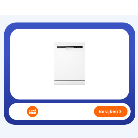
Vaatwasser-info
.nl
Bekijken