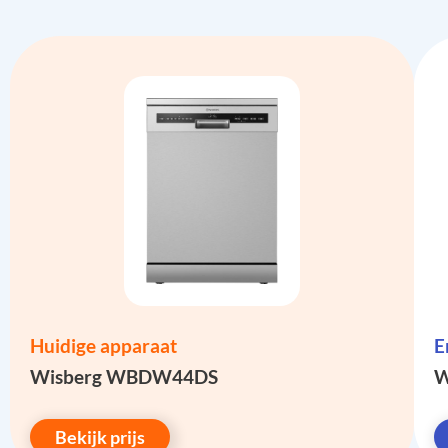
Huidige apparaat
E
Wisberg WBDW44DS
W
Bekijk prijs