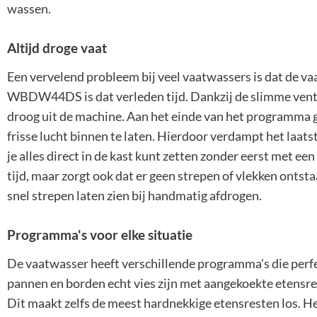
wassen.
Altijd droge vaat
Een vervelend probleem bij veel vaatwassers is dat de vaat 
WBDW44DS is dat verleden tijd. Dankzij de slimme vent
droog uit de machine. Aan het einde van het programma 
frisse lucht binnen te laten. Hierdoor verdampt het laats
je alles direct in de kast kunt zetten zonder eerst met ee
tijd, maar zorgt ook dat er geen strepen of vlekken ontst
snel strepen laten zien bij handmatig afdrogen.
Programma's voor elke situatie
De vaatwasser heeft verschillende programma's die perf
pannen en borden echt vies zijn met aangekoekte etensre
Dit maakt zelfs de meest hardnekkige etensresten los. Heb