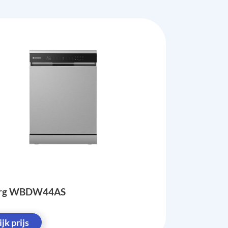
erg WBDW44AS
jk prijs