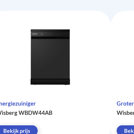
nergiezuiniger
Groter
isberg WBDW44AB
Wisb
Bekijk prijs
Beki