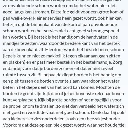
ze onvoldoende schoon worden omdat het water hier niet
goed langs kan stromen. Ditzelfde geldt voor een grote kom of
pan welke over kleiner servies heen gezet wordt, ook hier kan
het zijn dat de binnenkant van de kom of pan onvoldoende
schoon wordt en het servies niet echt goed schoongespoeld
kan worden. Bij bestek is het handig om de handvaten in de
mandjes te zetten, waardoor de bredere kant van het bestek
aan de bovenkant zit. Hierdoor wordt het bestek beter schoon
(lepels kunnen niet zo makkelijk tegen elkaar aan gaan zitten
en plakken) en er past meer bestek in het bestekmandje. Zorg
er daarbij voor dat je borden zo neerzet dat er niet teveel
ruimte tussen zit. Bij bepaalde diepe borden is het handig om
een plek tussen de borden over te slaan waardoor het water
beter in het diepe deel van het bord kan komen. Mochten de
borden te groot zijn, kijk dan of je het bovenste rek naar boven
kunt verplaatsen. Kijk bij grote borden of het mogelijk is voor
de propellor om te draaien, zo niet dan verdeeld het water zich
niet goed en wordt de vaat niet goed schoon. Denk daarbij ook
aan kleinere servies onderdelen, zoals een theezakjeshouder.
Voorkom dat deze op een plek gezet wordt waar het houdertje